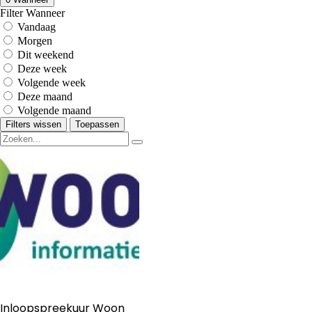
Filter Wanneer
Vandaag
Morgen
Dit weekend
Deze week
Volgende week
Deze maand
Volgende maand
Filters wissen
Toepassen
Inloopspreekuur Woon