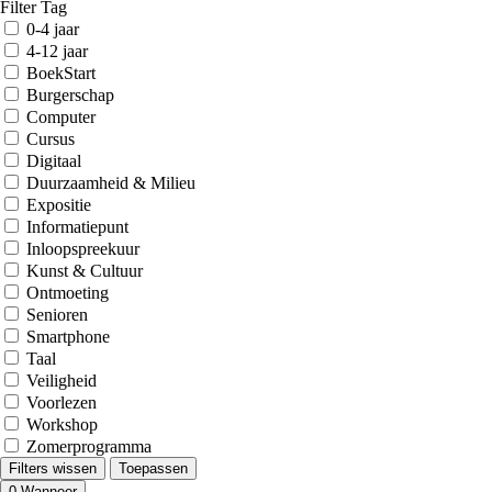
Filter Tag
0-4 jaar
4-12 jaar
BoekStart
Burgerschap
Computer
Cursus
Digitaal
Duurzaamheid & Milieu
Expositie
Informatiepunt
Inloopspreekuur
Kunst & Cultuur
Ontmoeting
Senioren
Smartphone
Taal
Veiligheid
Voorlezen
Workshop
Zomerprogramma
Filters wissen
Toepassen
0
Wanneer