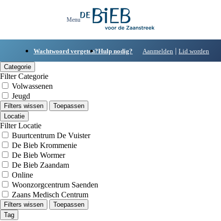
|
Wachtwoord vergeten?
Hulp nodig?
Aanmelden
Lid worden
Categorie
Filter Categorie
Volwassenen
Jeugd
Filters wissen
Toepassen
Locatie
Filter Locatie
Buurtcentrum De Vuister
De Bieb Krommenie
De Bieb Wormer
De Bieb Zaandam
Online
Woonzorgcentrum Saenden
Zaans Medisch Centrum
Filters wissen
Toepassen
Tag