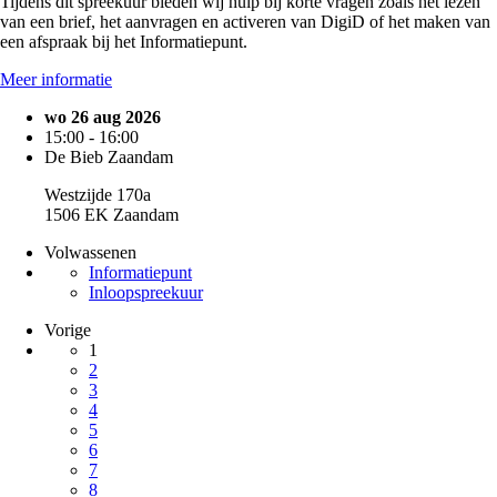
Tijdens dit spreekuur bieden wij hulp bij korte vragen zoals het lezen
van een brief, het aanvragen en activeren van DigiD of het maken van
een afspraak bij het Informatiepunt.
Meer informatie
wo 26 aug 2026
15:00 - 16:00
De Bieb Zaandam
Westzijde 170a
1506 EK Zaandam
Volwassenen
Informatiepunt
Inloopspreekuur
Vorige
1
2
3
4
5
6
7
8