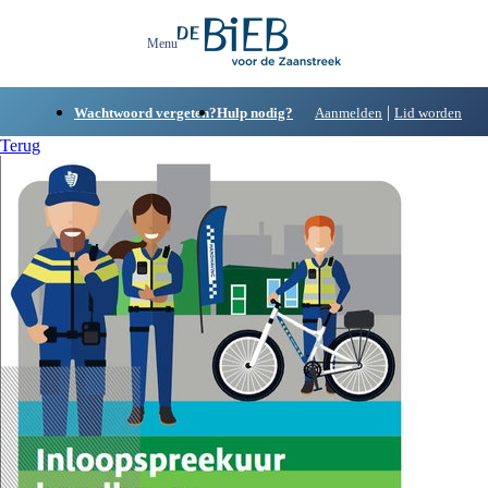
|
Wachtwoord vergeten?
Hulp nodig?
Aanmelden
Lid worden
Terug