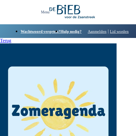
|
Wachtwoord vergeten?
Hulp nodig?
Aanmelden
Lid worden
Terug